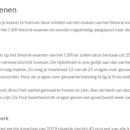
fenen
om je kennis te toetsen door middel van het maken van het theorie
het CBR theorie examen en worden regelmatig aangepast naar de 
 als op het theorie examen van het CBR en zullen deze bestaan uit 
e verkeersinzicht toetsen. De tijdslimiet is ook gelijk aan dat van
deel mag maken. Zo mag je maximaal 12 van de 25 vragen over geva
twoorden. Voor de vragen over gevaarherkenning krijg je 8 second
k direct het aantal gemaakte fouten te zien. Aan de hand van deze 
u zijn. De fout beantwoorde vragen geven een goed beeld weer va
werk
het eerste kwartaal van 2019 slaagde slechts 45 procent van alle k