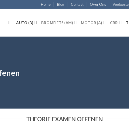
Home
Blog
Contact
Over Ons
Veelgeste
N
AUTO (B)
BROMFIETS (AM)
MOTOR (A)
CBR
T
efenen
THEORIE EXAMEN OEFENEN