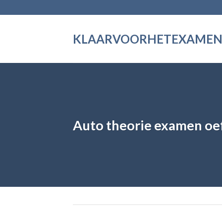
Skip
to
content
KLAARVOORHETEXAME
Auto theorie examen o