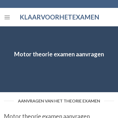
Skip
to
KLAARVOORHETEXAMEN
content
Motor theorie examen aanvragen
AANVRAGEN VAN HET THEORIE EXAMEN
Motor theorie examen aanvragen