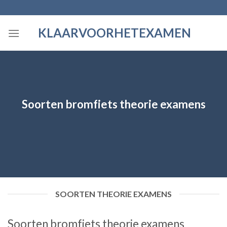
Skip
to
KLAARVOORHETEXAMEN
content
Soorten bromfiets theorie examens
SOORTEN THEORIE EXAMENS
Soorten bromfiets theorie examens