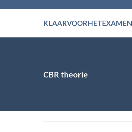
Skip
to
content
KLAARVOORHETEXAME
CBR theorie