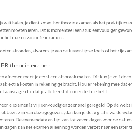
js wilt halen, je dient zowel het theorie examen als het praktijkex
wetten moeten leren. Dit is momenteel een stuk eenvoudiger geword
door het maken van oefenexamens.
oeten afronden, alvorens je aan de tussentijdse toets of het rijex
 CBR theorie examen
 afnemen moet je eerst een afspraak maken. Dit kun je zelf doen 
 vaak extra kosten in rekening gebracht. Hou er rekening mee dat e
 aanvragen totdat je alle leerstof onder de knie hebt.
orie examen is vrij eenvoudig en zeer snel geregeld. Op de websi
het bezit zijn van deze gegevens, dan kun je deze gratis via de w
cteren. De examendata en tijd kan tot zeven dagen voor de datum
ven dagen kan het examen alleen nog worden verzet naar een later ti