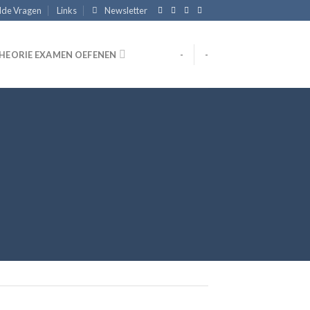
lde Vragen
Links
Newsletter
HEORIE EXAMEN OEFENEN
-
-