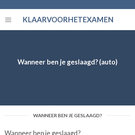
Skip
to
KLAARVOORHETEXAMEN
content
Wanneer ben je geslaagd? (auto)
WANNEER BEN JE GESLAAGD?
Wanneer ben je geslaagd?