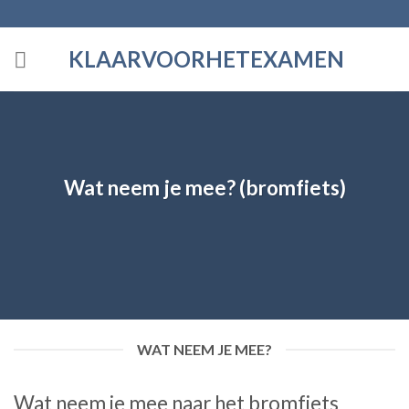
Skip
to
KLAARVOORHETEXAMEN
content
Wat neem je mee? (bromfiets)
WAT NEEM JE MEE?
Wat neem je mee naar het bromfiets