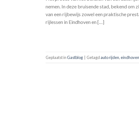
nemen. In deze bruisende stad, bekend om zi
van een rijbewijs zowel een praktische presta
rijlessen in Eindhoven en […]
Geplaatst in
Gastblog
|
Getagd
auto rijden
,
eindhove