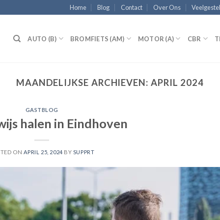
Home
Blog
Contact
Over Ons
Veelgeste
N
AUTO (B)
BROMFIETS (AM)
MOTOR (A)
CBR
T
MAANDELIJKSE ARCHIEVEN:
APRIL 2024
GASTBLOG
ewijs halen in Eindhoven
STED ON
APRIL 25, 2024
BY
SUPPRT