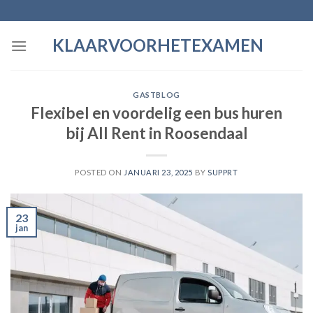
Skip
to
KLAARVOORHETEXAMEN
content
GASTBLOG
Flexibel en voordelig een bus huren
bij All Rent in Roosendaal
POSTED ON
JANUARI 23, 2025
BY
SUPPRT
23
jan