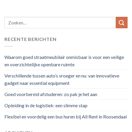
RECENTE BERICHTEN
Waarom goed straatmeubilair onmisbaar is voor een veilige
en overzichtelijke openbare ruimte
Verschillende tussen auto’s vroeger en nu: van innovatieve
gadget naar essential equipment
Goed voorbereid afstuderen: zo pak je het aan
Opleiding in de logistiek: een slimme stap
Flexibel en voordelig een bus huren bij All Rent in Roosendaal