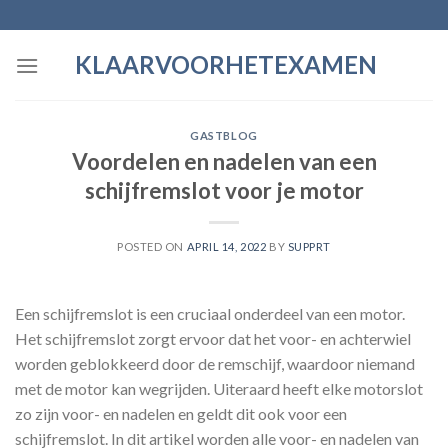
Skip
to
KLAARVOORHETEXAMEN
content
GASTBLOG
Voordelen en nadelen van een
schijfremslot voor je motor
POSTED ON
APRIL 14, 2022
BY
SUPPRT
Een schijfremslot is een cruciaal onderdeel van een motor.
Het schijfremslot zorgt ervoor dat het voor- en achterwiel
worden geblokkeerd door de remschijf, waardoor niemand
met de motor kan wegrijden. Uiteraard heeft elke motorslot
zo zijn voor- en nadelen en geldt dit ook voor een
schijfremslot. In dit artikel worden alle voor- en nadelen van