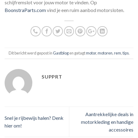
schijfremslot voor jouw motor te vinden. Op
BoonstraParts.com
vind je een ruim aanbod motorsloten.
Dit bericht werd gepost in
Gastblog
en getagt
motor
,
motoren
,
rem
,
tips
.
SUPPRT
Aantrekkelijke deals in
Snel je rijbewijs halen? Denk
motorkleding en handige
hier om!
accessoires