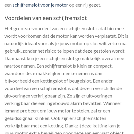
een
schijfremslot voor je motor
op een rij gezet.
Voordelen van een schijfremslot
Het grootste voordeel van een schijfremslot is dat hiermee
wordt voorkomen dat de motor kan worden verplaatst. Dit is
natuurlijk ideaal voor als je jouw motor op slot wilt zetten na
gebruik, zonder het risico te lopen dat deze gestolen wordt.
Daarnaast kun je een schijfremslot gemakkelijk overal mee
naartoe nemen. Een schijfremslot is klein en compact,
waardoor deze makkelijker mee te nemen is dan
bijvoorbeeld een kettingslot of beugelslot. Een ander
voordeel van een schijfremslot is dat deze in verschillende
uitvoeringen verkrijgbaar zijn. Zo zijn er uitvoeringen
verkrijgbaar die een ingebouwd alarm bevatten. Wanneer
iemand probeert om jouw motor te stelen, zal er een
geluidssignaal klinken. Ook zijn er schijfremsloten
verkrijgbaar met een ketting. Dankzij deze ketting kan je
jouw motor extra beveiligen door deze aan een vast object