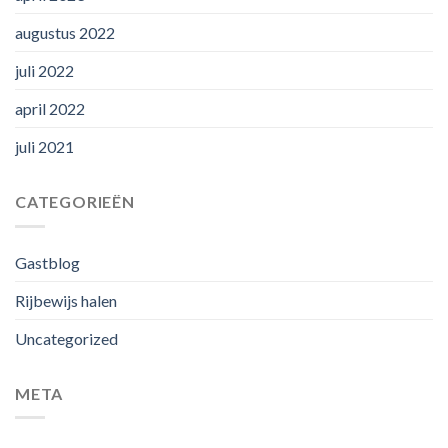
augustus 2022
juli 2022
april 2022
juli 2021
CATEGORIEËN
Gastblog
Rijbewijs halen
Uncategorized
META